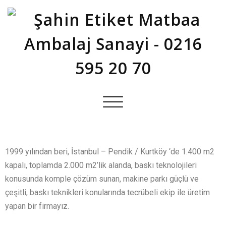
Şahin Etiket Matbaa Ambalaj
Toggle
Sanayi – 0216 595 20 70
navigation
Rulo Etiket Üretimi – Kutu ambalaj üretimi – UV dijital baskı
– Bas Kes Dijital baskı – Lazer Kesim Kazıma – 3D baskı
1999 yılından beri, İstanbul – Pendik / Kurtköy ‘de 1.400 m2
hizmeti- Serigrafi – Tampon baskı hizmeti
kapalı, toplamda 2.000 m2’lik alanda, baskı teknolojileri
konusunda komple çözüm sunan, makine parkı güçlü ve
çeşitli, baskı teknikleri konularında tecrübeli ekip ile üretim
yapan bir firmayız.